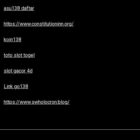
asu138 daftar
https://www.constitutioninn.org/
koin138
toto slot togel
slot gacor 4d
Link go138
https://www.swholocron.blog/
e