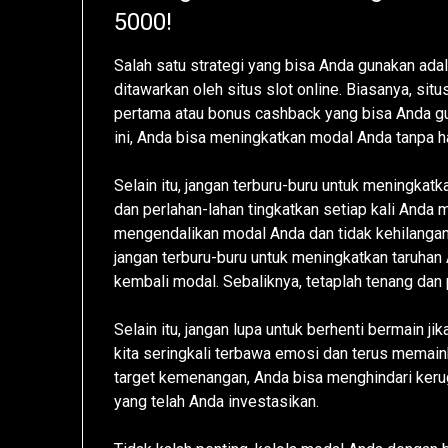
5000!
Salah satu strategi yang bisa Anda gunakan a
ditawarkan oleh situs slot online. Biasanya, si
pertama atau bonus cashback yang bisa Anda 
ini, Anda bisa meningkatkan modal Anda tanpa 
Selain itu, jangan terburu-buru untuk meningkatk
dan perlahan-lahan tingkatkan setiap kali And
mengendalikan modal Anda dan tidak kehilangan
jangan terburu-buru untuk meningkatkan taruha
kembali modal. Sebaliknya, tetaplah tenang dan 
Selain itu, jangan lupa untuk berhenti bermain 
kita seringkali terbawa emosi dan terus mema
target kemenangan, Anda bisa menghindari keru
yang telah Anda investasikan.