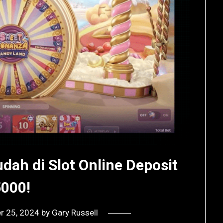
dah di Slot Online Deposit
5000!
r 25, 2024
by
Gary Russell