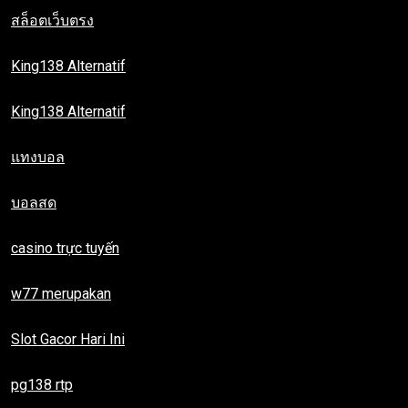
สล็อตเว็บตรง
King138 Alternatif
King138 Alternatif
แทงบอล
บอลสด
casino trực tuyến
w77 merupakan
Slot Gacor Hari Ini
pg138 rtp