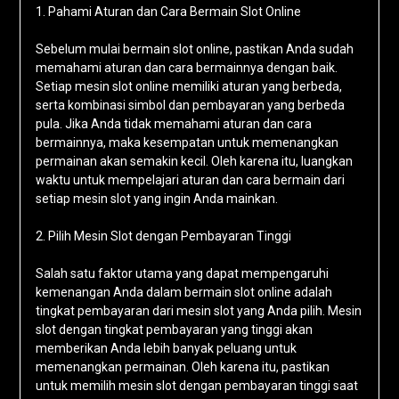
1. Pahami Aturan dan Cara Bermain Slot Online
Sebelum mulai bermain slot online, pastikan Anda sudah
memahami aturan dan cara bermainnya dengan baik.
Setiap mesin slot online memiliki aturan yang berbeda,
serta kombinasi simbol dan pembayaran yang berbeda
pula. Jika Anda tidak memahami aturan dan cara
bermainnya, maka kesempatan untuk memenangkan
permainan akan semakin kecil. Oleh karena itu, luangkan
waktu untuk mempelajari aturan dan cara bermain dari
setiap mesin slot yang ingin Anda mainkan.
2. Pilih Mesin Slot dengan Pembayaran Tinggi
Salah satu faktor utama yang dapat mempengaruhi
kemenangan Anda dalam bermain slot online adalah
tingkat pembayaran dari mesin slot yang Anda pilih. Mesin
slot dengan tingkat pembayaran yang tinggi akan
memberikan Anda lebih banyak peluang untuk
memenangkan permainan. Oleh karena itu, pastikan
untuk memilih mesin slot dengan pembayaran tinggi saat