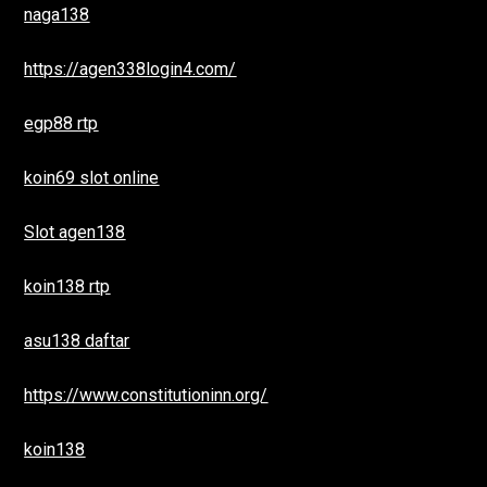
naga138
https://agen338login4.com/
egp88 rtp
koin69 slot online
Slot agen138
koin138 rtp
asu138 daftar
https://www.constitutioninn.org/
koin138