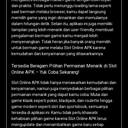
dan praktis. Tidak perlu menunggu loading lama seperti
saat bermain melalui browser, kamu dapat langsung
memilih game yang ingin dimainkan dan memulainya
dalam hitungan detik. Selain itu, aplikasi ini juga memiliki
tampilan yang lebih menarik dan user-friendly, membuat
pengalaman bermain game kamu menjadi lebih
menyenangkan. Tidak heran jika banyak orang memilih
untuk bermain game melalui Slot Online APK karena
kemudahan dan kenyamanan yang ditawarkannya.
Tersedia Beragam Pilihan Permainan Menarik di Slot
Online APK – Yuk Coba Sekarang!
Slot Online APK tidak hanya menawarkan kemudahan dan
kenyamanan, namun juga menyediakan berbagai pilihan
permainan menarik yang dapat kamu coba. Mulai dari
game klasik seperti poker, blackjack, dan roulette hingga
game modern seperti slot dan sportsbook, semuanya
tersedia di aplikasi ini. Kamu tidak perlu khawatir
kehabisan pilihan game karena Slot Online APK terus
mengupdate dan menambahkan game baru setiap