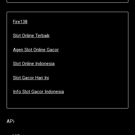
Fire138
Slot Online Terbaik
Agen Slot Online Gacor
Slot Online Indonesia
Slot Gacor Hari Ini
Info Slot Gacor Indonesia
APi