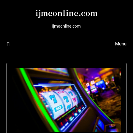
Skip
ijmeonline.com
to
content
ijmeonline.com
Menu