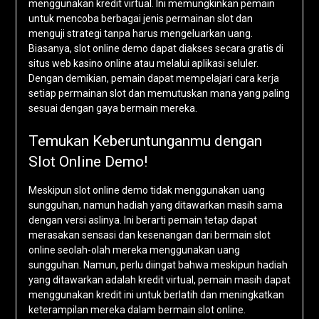
menggunakan kredit virtual. Ini memungkinkan pemain
untuk mencoba berbagai jenis permainan slot dan
menguji strategi tanpa harus mengeluarkan uang.
Biasanya, slot online demo dapat diakses secara gratis di
situs web kasino online atau melalui aplikasi seluler.
Dengan demikian, pemain dapat mempelajari cara kerja
setiap permainan slot dan memutuskan mana yang paling
sesuai dengan gaya bermain mereka.
Temukan Keberuntunganmu dengan
Slot Online Demo!
Meskipun slot online demo tidak menggunakan uang
sungguhan, namun hadiah yang ditawarkan masih sama
dengan versi aslinya. Ini berarti pemain tetap dapat
merasakan sensasi dan kesenangan dari bermain slot
online seolah-olah mereka menggunakan uang
sungguhan. Namun, perlu diingat bahwa meskipun hadiah
yang ditawarkan adalah kredit virtual, pemain masih dapat
menggunakan kredit ini untuk berlatih dan meningkatkan
keterampilan mereka dalam bermain slot online.