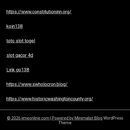
https://www.constitutioninn.org/
koin138
toto slot togel
slot gacor 4d
Link go138
https://www.swholocron.blog/
https://www.historicwashingtoncounty.org/
© 2026 ijmeonline.com
| Powered by
Minimalist Blog
WordPress
Theme