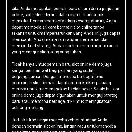
Jika Anda merupakan pemain baru dalam dunia perjudian
online, slot online demo adalah cara terbaik untuk
memulai. Dengan memanfaatkan kesempatan ini, Anda
dapat mempelajari cara bermain slot online tanpa
tekanan untuk mempertaruhkan uang Anda. Ini juga dapat
membantu Anda memahami aturan permainan dan
memperkuat strategi Anda sebelum memulai permainan
yang menggunakan uang sungguhan.
Tidak hanya untuk pemain baru, slot online demo juga
sangat bermanfaat bagi pemain yang sudah
berpengalaman. Dengan mencoba berbagai jenis
permainan slot, pemain dapat meningkatkan peluang
mereka untuk memenangkan hadiah besar. Selain itu, slot
online demo juga dapat digunakan untuk menguji strategi
baru atau mencoba berbagai trik untuk meningkatkan
peluang menang.
Jadi, jika Anda ingin mencoba keberuntungan Anda
dengan bermain slot online, jangan ragu untuk mencoba