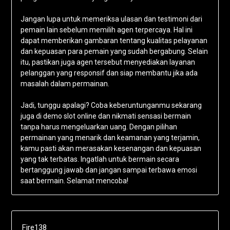
Jangan lupa untuk memeriksa ulasan dan testimoni dari
pemain lain sebelum memilih agen terpercaya. Hal ini
dapat memberikan gambaran tentang kualitas pelayanan
dan kepuasan para pemain yang sudah bergabung. Selain
itu, pastikan juga agen tersebut menyediakan layanan
pelanggan yang responsif dan siap membantu jika ada
masalah dalam permainan.
Jadi, tunggu apalagi? Coba keberuntunganmu sekarang
juga di demo slot online dan nikmati sensasi bermain
tanpa harus mengeluarkan uang. Dengan pilihan
permainan yang menarik dan keamanan yang terjamin,
kamu pasti akan merasakan kesenangan dan kepuasan
yang tak terbatas. Ingatlah untuk bermain secara
bertanggung jawab dan jangan sampai terbawa emosi
saat bermain. Selamat mencoba!
Fire138