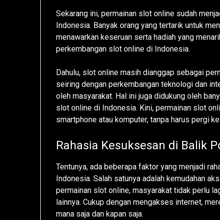
Sekarang ini, permainan slot online sudah menja
Indonesia. Banyak orang yang tertarik untuk me
menawarkan keseruan serta hadiah yang menarik
perkembangan slot online di Indonesia.
Dahulu, slot online masih dianggap sebagai per
seiring dengan perkembangan teknologi dan inter
oleh masyarakat. Hal ini juga didukung oleh ba
slot online di Indonesia. Kini, permainan slot 
smartphone atau komputer, tanpa harus pergi ke 
Rahasia Kesuksesan di Balik Po
Tentunya, ada beberapa faktor yang menjadi raha
Indonesia. Salah satunya adalah kemudahan aks
permainan slot online, masyarakat tidak perlu la
lainnya. Cukup dengan mengakses internet, mer
mana saja dan kapan saja.