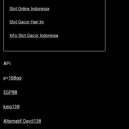
Slot Online Indonesia
Slot Gacor Hari Ini
Info Slot Gacor Indonesia
APi
p>
168gg
EGP88
king138
Alternatif Devil138