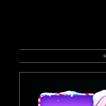
Skip
to
content
S