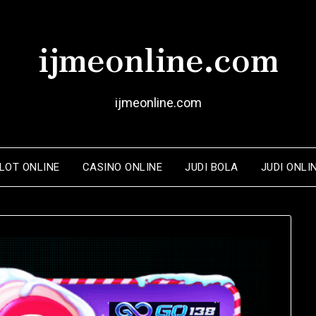
ijmeonline.com
ijmeonline.com
LOT ONLINE
CASINO ONLINE
JUDI BOLA
JUDI ONLI