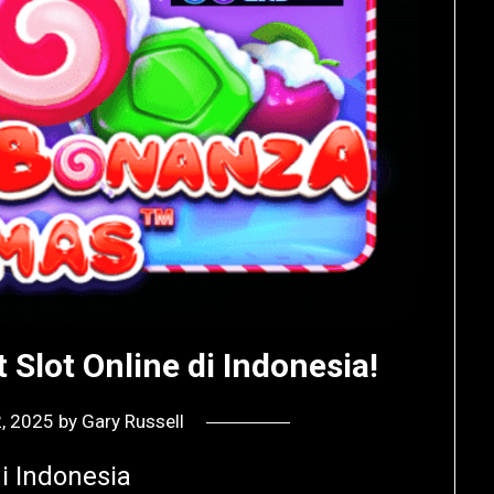
Slot Online di Indonesia!
2, 2025
by
Gary Russell
di Indonesia