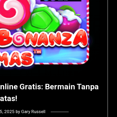
nline Gratis: Bermain Tanpa
atas!
15, 2025
by
Gary Russell