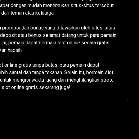
dapat dengan mudah menemukan situs-situs tersebut
dari teman atau keluarga.
n promosi dan bonus yang ditawarkan oleh situs-situs
deposit atau bonus selamat datang untuk para pemain
i, pemain dapat bermain slot online secara gratis
an hadiah.
 online gratis tanpa batas, para pemain dapat
h santai dan tanpa tekanan. Selain itu, bermain slot
k untuk mengisi waktu luang dan menghilangkan stres.
slot online gratis sekarang juga!