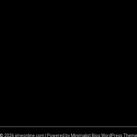
© 2026 ijmeonline.com
| Powered by
Minimalist Blog
WordPress Them