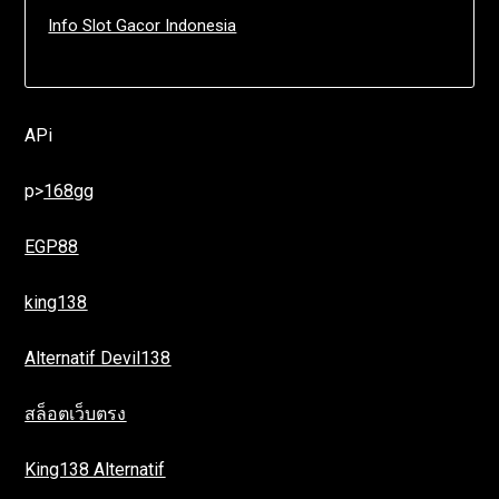
Info Slot Gacor Indonesia
APi
p>
168gg
EGP88
king138
Alternatif Devil138
สล็อตเว็บตรง
King138 Alternatif