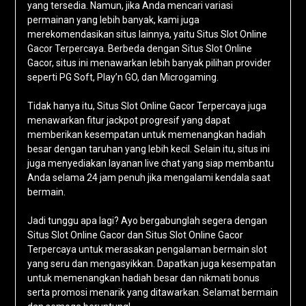
yang tersedia. Namun, jika Anda mencari variasi
permainan yang lebih banyak, kami juga
merekomendasikan situs lainnya, yaitu Situs Slot Online
Gacor Terpercaya. Berbeda dengan Situs Slot Online
Gacor, situs ini menawarkan lebih banyak pilihan provider
seperti PG Soft, Play’n GO, dan Microgaming.
Tidak hanya itu, Situs Slot Online Gacor Terpercaya juga
menawarkan fitur jackpot progresif yang dapat
memberikan kesempatan untuk memenangkan hadiah
besar dengan taruhan yang lebih kecil. Selain itu, situs ini
juga menyediakan layanan live chat yang siap membantu
Anda selama 24 jam penuh jika mengalami kendala saat
bermain.
Jadi tunggu apa lagi? Ayo bergabunglah segera dengan
Situs Slot Online Gacor dan Situs Slot Online Gacor
Terpercaya untuk merasakan pengalaman bermain slot
yang seru dan mengasyikkan. Dapatkan juga kesempatan
untuk memenangkan hadiah besar dan nikmati bonus
serta promosi menarik yang ditawarkan. Selamat bermain