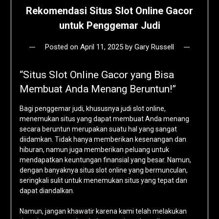
Rekomendasi Situs Slot Online Gacor
untuk Penggemar Judi
Posted on
April 11, 2025
by
Gary Russell
“Situs Slot Online Gacor yang Bisa
Membuat Anda Menang Beruntun!”
Bagi penggemar judi, khususnya judi slot online,
menemukan situs yang dapat membuat Anda menang
secara beruntun merupakan suatu hal yang sangat
diidamkan. Tidak hanya memberikan kesenangan dan
hiburan, namun juga memberikan peluang untuk
mendapatkan keuntungan finansial yang besar. Namun,
dengan banyaknya situs slot online yang bermunculan,
seringkali sulit untuk menemukan situs yang tepat dan
dapat diandalkan.
Namun, jangan khawatir karena kami telah melakukan