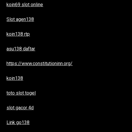
koin69 slot online
Slot agen138
koin138 rtp
asu138 daftar
https://www.constitutioninn.org/
koin138
toto slot togel
slot gacor 4d
Link go138