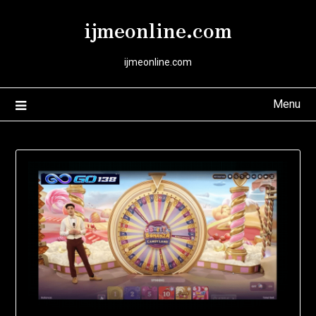
Skip
ijmeonline.com
to
content
ijmeonline.com
Menu