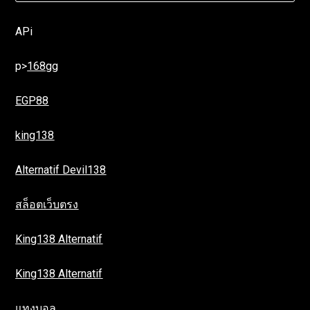
APi
p>
168gg
EGP88
king138
Alternatif Devil138
สล็อตเว็บตรง
King138 Alternatif
King138 Alternatif
แทงบอล