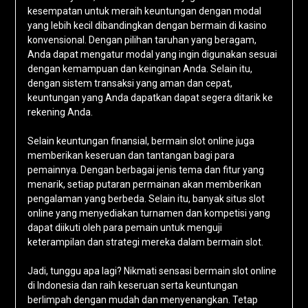
kesempatan untuk meraih keuntungan dengan modal
yang lebih kecil dibandingkan dengan bermain di kasino
konvensional. Dengan pilihan taruhan yang beragam,
Anda dapat mengatur modal yang ingin digunakan sesuai
dengan kemampuan dan keinginan Anda. Selain itu,
dengan sistem transaksi yang aman dan cepat,
keuntungan yang Anda dapatkan dapat segera ditarik ke
rekening Anda.
Selain keuntungan finansial, bermain slot online juga
memberikan keseruan dan tantangan bagi para
pemainnya. Dengan berbagai jenis tema dan fitur yang
menarik, setiap putaran permainan akan memberikan
pengalaman yang berbeda. Selain itu, banyak situs slot
online yang menyediakan turnamen dan kompetisi yang
dapat diikuti oleh para pemain untuk menguji
keterampilan dan strategi mereka dalam bermain slot.
Jadi, tunggu apa lagi? Nikmati sensasi bermain slot online
di Indonesia dan raih keseruan serta keuntungan
berlimpah dengan mudah dan menyenangkan. Tetap