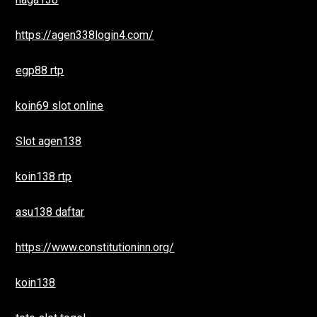
https://agen338login4.com/
egp88 rtp
koin69 slot online
Slot agen138
koin138 rtp
asu138 daftar
https://www.constitutioninn.org/
koin138