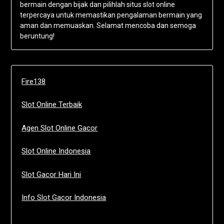
bermain dengan bijak dan pilihlah situs slot online
terpercaya untuk memastikan pengalaman bermain yang
aman dan memuaskan. Selamat mencoba dan semoga
beruntung!
Fire138
Slot Online Terbaik
Agen Slot Online Gacor
Slot Online Indonesia
Slot Gacor Hari Ini
Info Slot Gacor Indonesia