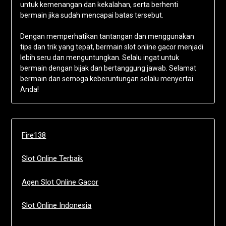
untuk kemenangan dan kekalahan, serta berhenti
bermain jika sudah mencapai batas tersebut.
Dengan memperhatikan tantangan dan menggunakan
tips dan trik yang tepat, bermain slot online gacor menjadi
lebih seru dan menguntungkan. Selalu ingat untuk
bermain dengan bijak dan bertanggung jawab. Selamat
bermain dan semoga keberuntungan selalu menyertai
Anda!
Fire138
Slot Online Terbaik
Agen Slot Online Gacor
Slot Online Indonesia