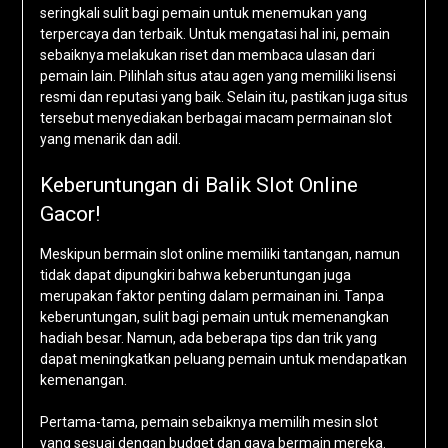
seringkali sulit bagi pemain untuk menemukan yang
terpercaya dan terbaik. Untuk mengatasi hal ini, pemain
sebaiknya melakukan riset dan membaca ulasan dari
pemain lain. Pilihlah situs atau agen yang memiliki lisensi
resmi dan reputasi yang baik. Selain itu, pastikan juga situs
tersebut menyediakan berbagai macam permainan slot
yang menarik dan adil.
Keberuntungan di Balik Slot Online
Gacor!
Meskipun bermain slot online memiliki tantangan, namun
tidak dapat dipungkiri bahwa keberuntungan juga
merupakan faktor penting dalam permainan ini. Tanpa
keberuntungan, sulit bagi pemain untuk memenangkan
hadiah besar. Namun, ada beberapa tips dan trik yang
dapat meningkatkan peluang pemain untuk mendapatkan
kemenangan.
Pertama-tama, pemain sebaiknya memilih mesin slot
yang sesuai dengan budget dan gaya bermain mereka.