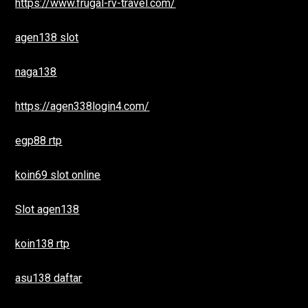
https://www.frugal-rv-travel.com/
agen138 slot
naga138
https://agen338login4.com/
egp88 rtp
koin69 slot online
Slot agen138
koin138 rtp
asu138 daftar