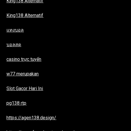
King138 Alternatif
King138 Alternatif
แทงบอล
บอลสด
casino trực tuyến
w77 merupakan
Slot Gacor Hari Ini
pg138 rtp
https://agen138.design/