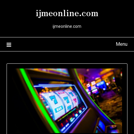
Skip
ijmeonline.com
to
content
ijmeonline.com
Menu