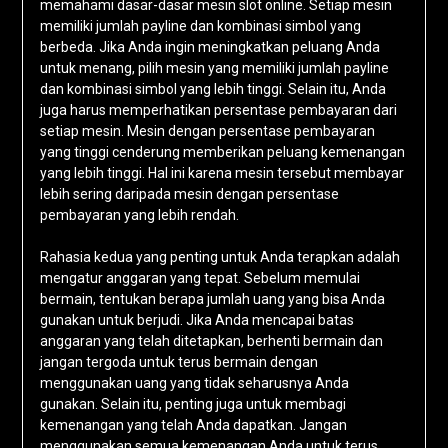
memahami dasar-dasar mesin slot online. Setiap mesin
memiliki jumlah payline dan kombinasi simbol yang
berbeda. Jika Anda ingin meningkatkan peluang Anda
untuk menang, pilih mesin yang memiliki jumlah payline
dan kombinasi simbol yang lebih tinggi. Selain itu, Anda
juga harus memperhatikan persentase pembayaran dari
setiap mesin. Mesin dengan persentase pembayaran
yang tinggi cenderung memberikan peluang kemenangan
yang lebih tinggi. Hal ini karena mesin tersebut membayar
lebih sering daripada mesin dengan persentase
pembayaran yang lebih rendah.
Rahasia kedua yang penting untuk Anda terapkan adalah
mengatur anggaran yang tepat. Sebelum memulai
bermain, tentukan berapa jumlah uang yang bisa Anda
gunakan untuk berjudi. Jika Anda mencapai batas
anggaran yang telah ditetapkan, berhenti bermain dan
jangan tergoda untuk terus bermain dengan
menggunakan uang yang tidak seharusnya Anda
gunakan. Selain itu, penting juga untuk membagi
kemenangan yang telah Anda dapatkan. Jangan
menggunakan semua kemenangan Anda untuk terus