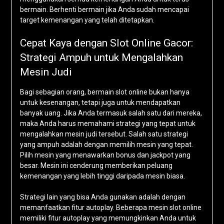
bermain. Berhenti bermain jika Anda sudah mencapai
target kemenangan yang telah ditetapkan.
Cepat Kaya dengan Slot Online Gacor:
Strategi Ampuh untuk Mengalahkan
Mesin Judi
Bagi sebagian orang, bermain slot online bukan hanya
untuk kesenangan, tetapi juga untuk mendapatkan
banyak uang. Jika Anda termasuk salah satu dari mereka,
maka Anda harus memahami strategi yang tepat untuk
mengalahkan mesin judi tersebut. Salah satu strategi
yang ampuh adalah dengan memilih mesin yang tepat.
Pilih mesin yang menawarkan bonus dan jackpot yang
besar. Mesin ini cenderung memberikan peluang
kemenangan yang lebih tinggi daripada mesin biasa.
Strategi lain yang bisa Anda gunakan adalah dengan
memanfaatkan fitur autoplay. Beberapa mesin slot online
memiliki fitur autoplay yang memungkinkan Anda untuk