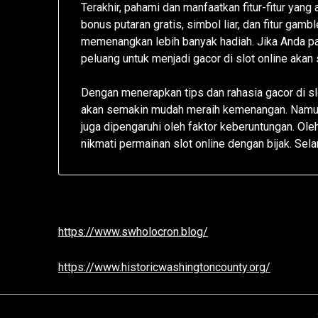
Terakhir, pahami dan manfaatkan fitur-fitur yang
bonus putaran gratis, simbol liar, dan fitur ga
memenangkan lebih banyak hadiah. Jika Anda 
peluang untuk menjadi gacor di slot online akan
Dengan menerapkan tips dan rahasia gacor di sl
akan semakin mudah meraih kemenangan. Namun, 
juga dipengaruhi oleh faktor keberuntungan. Ole
nikmati permainan slot online dengan bijak. S
https://www.swholocron.blog/
https://www.historicwashingtoncounty.org/