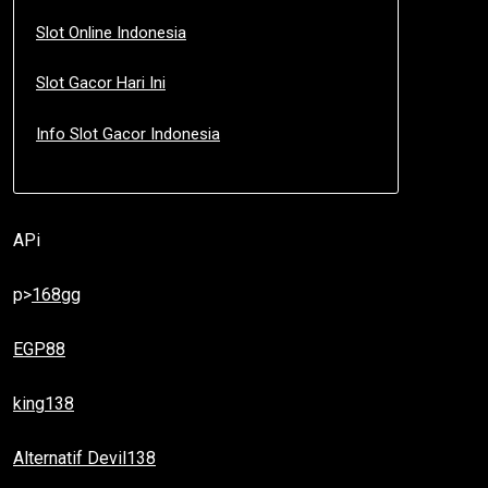
Slot Online Indonesia
Slot Gacor Hari Ini
Info Slot Gacor Indonesia
APi
p>
168gg
EGP88
king138
Alternatif Devil138