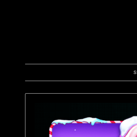
Skip
to
content
S