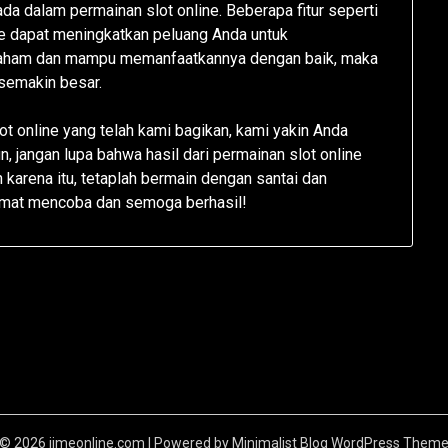
 ada dalam permainan slot online. Beberapa fitur seperti
mble dapat meningkatkan peluang Anda untuk
paham dan mampu memanfaatkannya dengan baik, maka
 semakin besar.
ot online yang telah kami bagikan, kami yakin Anda
jangan lupa bahwa hasil dari permainan slot online
h karena itu, tetaplah bermain dengan santai dan
elamat mencoba dan semoga berhasil!
© 2026 ijmeonline.com
| Powered by
Minimalist Blog
WordPress Them