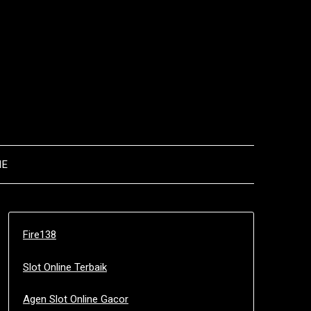
NE
Fire138
Slot Online Terbaik
Agen Slot Online Gacor