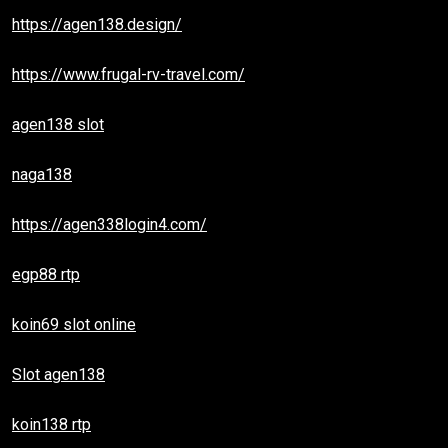
https://agen138.design/
https://www.frugal-rv-travel.com/
agen138 slot
naga138
https://agen338login4.com/
egp88 rtp
koin69 slot online
Slot agen138
koin138 rtp