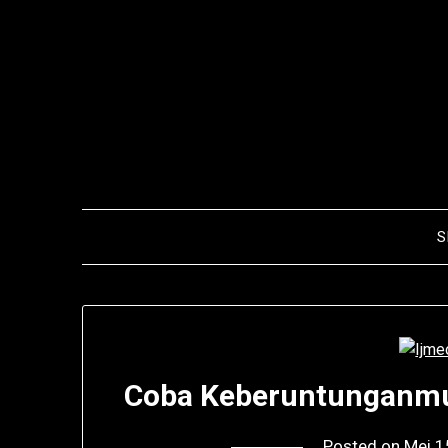
Skip
to
content
S
Coba Keberuntunganmu
Posted on
Mei 1