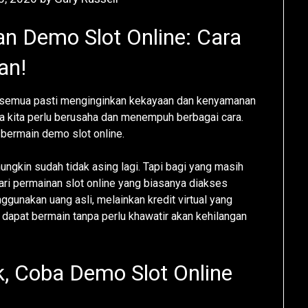
n Demo Slot Online: Cara
an!
a semua pasti menginginkan kekayaan dan kenyamanan
ya kita perlu berusaha dan menempuh berbagai cara.
 bermain demo slot online.
mungkin sudah tidak asing lagi. Tapi bagi yang masih
ari permainan slot online yang biasanya diakses
nggunakan uang asli, melainkan kredit virtual yang
 dapat bermain tanpa perlu khawatir akan kehilangan
k, Coba Demo Slot Online