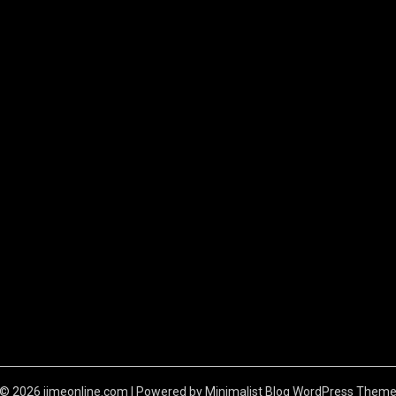
© 2026 ijmeonline.com
| Powered by
Minimalist Blog
WordPress Them