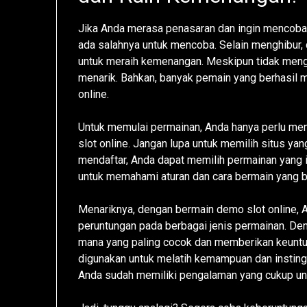
Jika Anda merasa penasaran dan ingin mencoba 
ada salahnya untuk mencoba. Selain menghibur,
untuk meraih kemenangan. Meskipun tidak mengg
menarik. Bahkan, banyak pemain yang berhasil 
online.
Untuk memulai permainan, Anda hanya perlu men
slot online. Jangan lupa untuk memilih situs yan
mendaftar, Anda dapat memilih permainan yang i
untuk memahami aturan dan cara bermain yang 
Menariknya, dengan bermain demo slot online, 
peruntungan pada berbagai jenis permainan. D
mana yang paling cocok dan memberikan keuntung
digunakan untuk melatih kemampuan dan insting
Anda sudah memiliki pengalaman yang cukup u