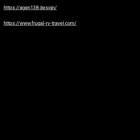
https://agen138.design/
https://www.frugal-rv-travel.com/