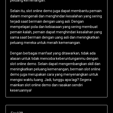
peluang kemenangan.
Selain itu, slot online demo juga dapat membantu pemain
dalam mengenali dan menghindari kesalahan yang sering
terjadi saat bermain dengan uang asli. Dengan
mempelajari pola dan kebiasaan yang sering membuat
pemain kalah, pemain dapat menghindari kesalahan yang
sama saat bermain dengan uang asli dan meningkatkan
peluang mereka untuk meraih kemenangan.
Dengan berbagai manfaat yang ditawarkan, tidak ada
alasan untuk tidak mencoba keberuntunganmu dengan
slot online demo. Selain dapat mengembangkan skill dan
meningkatkan peluang kemenangan, bermain slot online
demo juga merupakan cara yang menyenangkan untuk
mengisi waktu luang. Jadi, tunggu apa lagi? Segera
mainkan slot online demo dan rasakan sendiri
keseruannya!