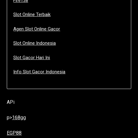
Fire138
Slot Online Terbaik
Agen Slot Online Gacor
Slot Online Indonesia
Slot Gacor Hari Ini
Info Slot Gacor Indonesia
APi
p>
168gg
EGP88