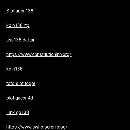
Slot agen138
koin138 rtp
asu138 daftar
https://www.constitutioninn.org/
koin138
toto slot togel
slot gacor 4d
Link go138
https://www.swholocron.blog/