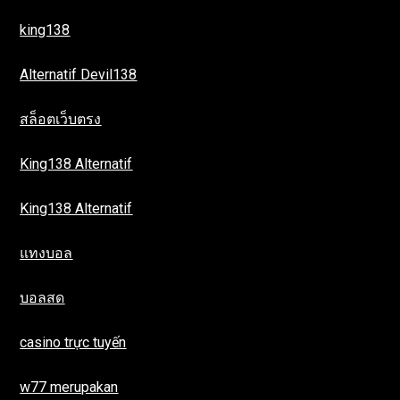
king138
Alternatif Devil138
สล็อตเว็บตรง
King138 Alternatif
King138 Alternatif
แทงบอล
บอลสด
casino trực tuyến
w77 merupakan