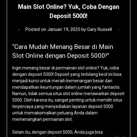
Main Slot Online? Yuk, Coba Dengan
Deposit 5000!
Posted on
Januari 19, 2025
by
Gary Russell
“Cara Mudah Menang Besar di Main
Slot Online dengan Deposit 5000!”
Ingin menang besar di permainan slot online? Yuk, coba
dengan deposit 5000! Deposit yang terbilang kecil ini bisa
menjadi kunci untuk meraih kemenangan besar dan
mendapatkan keuntungan dalam jumlah yang fantastis.
Namun, tidak semua situs slot online menawarkan deposit
5000. Oleh karena itu, sangat penting untuk memilih situs
terpercaya yang menyediakan layanan deposit 5000
untuk memaksimalkan peluang Anda dalam
memenangkan permainan slot.
Selain itu, dengan deposit 5000, Anda juga bisa