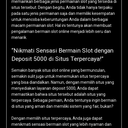
memainkan berbagai jenis permainan slot yang tersedia di
situs tersebut. Dengan begitu, Anda tidak hanya terpaku
pada satu jenis permainan saja dan memiliki kesempatan
untuk mencoba keberuntungan Anda dalam berbagai
macam permainan slot. Hal ini tentunya akan membuat
pengalaman bermain slot online menjadi lebih seru dan
menarik.
“Nikmati Sensasi Bermain Slot dengan
Deposit 5000 di Situs Terpercaya!”
Semakin banyak situs slot online yang bermunculan,
semakin sulit juga untuk menemukan situs terpercaya
yang bisa diandalkan. Namun, dengan memilih situs yang
menyediakan layanan deposit 5000, Anda dapat
memastikan bahwa situs tersebut adalah situs yang
terpercaya. Sebagai pemain, Anda tentunya ingin bermain
di situs yang aman dan memiliki sistem yang fair, bukan?
Dengan memilih situs terpercaya, Anda juga dapat
menikmati sensasi bermain slot yang lebih nyaman dan