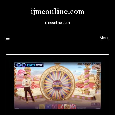
Skip
ijmeonline.com
to
content
ijmeonline.com
Menu