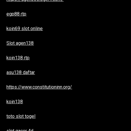
egp88 rtp
koin69 slot online
Slot agen138
koin138 rtp
asu138 daftar
https://www.constitutioninn.org/
koin138
toto slot togel
slot gacor 4d