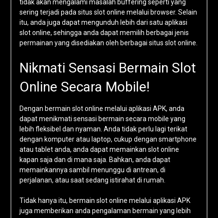
tidak akan mengalami masalah buffering seperti yang
sering terjadi pada situs slot online melalui browser. Selain
itu, anda juga dapat mengunduh lebih dari satu aplikasi
slot online, sehingga anda dapat memilih berbagai jenis
permainan yang disediakan oleh berbagai situs slot online.
Nikmati Sensasi Bermain Slot
Online Secara Mobile!
Dengan bermain slot online melalui aplikasi APK, anda
dapat menikmati sensasi bermain secara mobile yang
lebih fleksibel dan nyaman. Anda tidak perlu lagi terikat
dengan komputer atau laptop, cukup dengan smartphone
atau tablet anda, anda dapat memainkan slot online
kapan saja dan di mana saja. Bahkan, anda dapat
memainkannya sambil menunggu di antrean, di
perjalanan, atau saat sedang istirahat di rumah.
Tidak hanya itu, bermain slot online melalui aplikasi APK
juga memberikan anda pengalaman bermain yang lebih